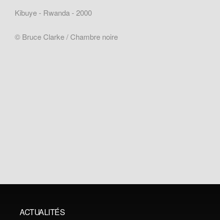
Kibuye - Rwanda - 2000
© Bruce Clarke / Chambre noire
ACTUALITÉS