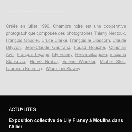
---------------------------------------
Créée en juillet 1999, Chambre noire est une coopérative
photographique composée des photographes
Thierry Nectoux
,
François Goudier
,
Bruce Clarke
,
François le Diascorn
,
Claude
Dityvon
,
Jean-Claude Gautrand
,
Fouad Houiche
,
Christian
Avril
,
François Lepage
,
Lily Franey
,
Hervé Gloaguen
,
Sladjana
Stankovic
,
Hervé Bruhat,
Valérie Winckler
,
Michel Sfez
,
Laurence Kourcia
et
Wladislaw Slawny
.
ACTUALITÉS
Exposition collective de Lily Franey à Moulins dans
l'Allier