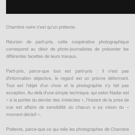
Chambre noire n'est qu'un prétexte.
Réunion de parti-pris, cette coopérative photographique
correspond au désir de photo-journalistes de présenter les
différentes facettes de leurs travaux.
Parti-pris, parce-que tout est parti-pris : il n'est pas
d'information objective, le regard est un prisme déformant.
Tout est l'objet d'un choix et la photographie n'y fait pas
exception. Au delà d'une simple technique, qui selon Nadar est
« à la portée du dernier des imbéciles », l'instant de la prise de
vue est affaire de sensibilité où chacun a sa vision du «
moment décisif ».
Prétexte, parce-que ce qui relie les photographes de Chambre