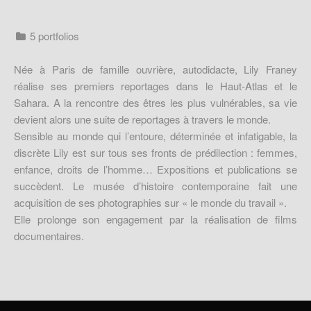
5 portfolios
Née à Paris de famille ouvrière, autodidacte, Lily Franey
réalise ses premiers reportages dans le Haut-Atlas et le
Sahara. A la rencontre des êtres les plus vulnérables, sa vie
devient alors une suite de reportages à travers le monde.
Sensible au monde qui l’entoure, déterminée et infatigable, la
discrète Lily est sur tous ses fronts de prédilection : femmes,
enfance, droits de l’homme… Expositions et publications se
succèdent. Le musée d’histoire contemporaine fait une
acquisition de ses photographies sur « le monde du travail ».
Elle prolonge son engagement par la réalisation de films
documentaires.