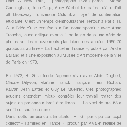
Unis. A New York, il photographie l’avant-garde : Merce
Cunningham, John Cage, Andy Warhol, les cafés théâtre d’off
off Broadway, l’université Columbia, foyer de contestation
étudiante. C’est un temps d’enthousiasme. Retour à Paris, H.
G. a l’idée d’une enquête sur l’art contemporain ; avec Anne
Tronche, jeune critique avertie, il se lance dans une série de
photos sur les mouvements plasticiens des années 1960-70
qui aboutit au livre « L’art actuel en France », publié par André
Balland et à une exposition au Musée d’Art moderne de la ville
de Paris en 1973.
En 1972, H. G. a fondé l’agence Viva avec Alain Dagbert,
Claude Dityvon, Martine Franck, François Hers, Richard
Kalvar, Jean Lattes et Guy Le Querrec. Ces photographes
aguerris entendent mieux contrôler leur travail, traiter des
sujets en profondeur, bref, être libres !… Le vent de mai 68 a
soufflé et souffle encore…
Dans cette ambiance stimulante, H. G. participe au sujet
collectif « Familles en France », produit par Viva et réalise de