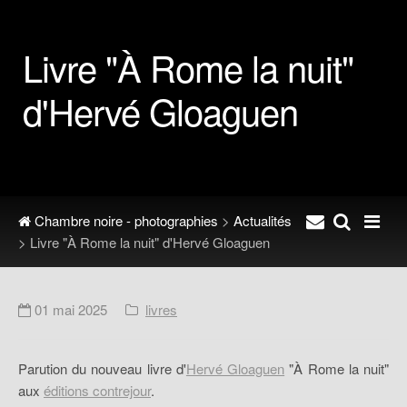
Livre "À Rome la nuit"
d'Hervé Gloaguen
Chambre noire - photographies
>
Actualités
> Livre "À Rome la nuit" d'Hervé Gloaguen
01 mai 2025
livres
Parution du nouveau livre d'
Hervé Gloaguen
"À Rome la nuit"
aux
éditions contrejour
.