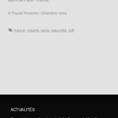
© Fouad Houiche / Chambre noire
france
,
misère
,
paris
,
pauvreté
,
sdf
ACTUALITÉS