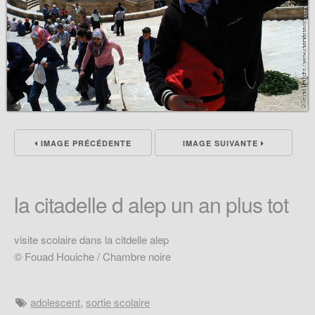
IMAGE PRÉCÉDENTE
IMAGE SUIVANTE
la citadelle d alep un an plus tot
visite scolaire dans la citdelle alep
© Fouad Houiche / Chambre noire
adolescent
,
sortie scolaire