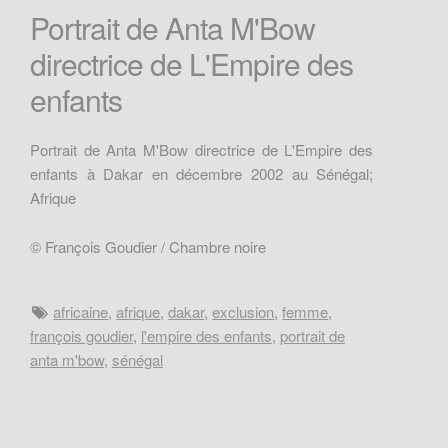
Portrait de Anta M'Bow
directrice de L'Empire des
enfants
Portrait de Anta M'Bow directrice de L'Empire des
enfants à Dakar en décembre 2002 au Sénégal;
Afrique
© François Goudier / Chambre noire
africaine
,
afrique
,
dakar
,
exclusion
,
femme
,
françois goudier
,
l'empire des enfants
,
portrait de
anta m'bow
,
sénégal