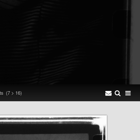
nts
(7 > 16)