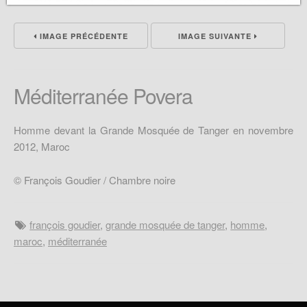
IMAGE PRÉCÉDENTE
IMAGE SUIVANTE
Méditerranée Povera
Homme devant la Grande Mosquée de Tanger en novembre
2012, Maroc
© François Goudier / Chambre noire
françois goudier
,
grande mosquée de tanger
,
homme
,
maroc
,
méditerranée