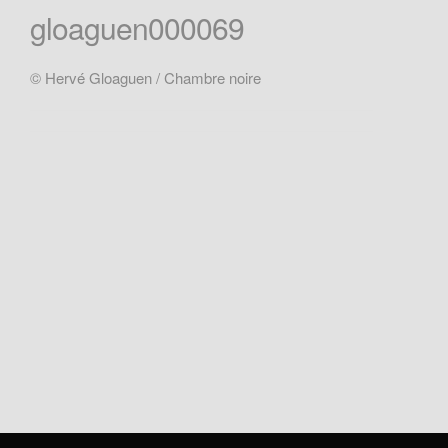
gloaguen000069
© Hervé Gloaguen / Chambre noire