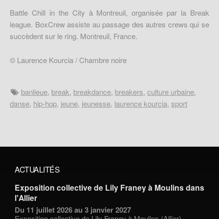
Battle Chill in the City à Montreuil, organisée par la Break
league. BoxCrew assiste au passage des autres crews qui se
succèdent sur le ring. Montreuil, France.
© Laurence Kourcia / Chambre noire
banlieue
,
break
,
breakdance
,
breakers
,
culture urbaine
,
danse
,
hip-hop
,
jeune
,
jeunesse
,
laurence kourcia
,
sport
ACTUALITÉS
Exposition collective de Lily Franey à Moulins dans
l'Allier
Du 11 juillet 2026 au 3 janvier 2027
Exposition collective de
Lily Franey
à Moulins (Allier)