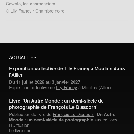
Soweto, les charbonniers
© Lily Franey / Chambre noire
ACTUALITÉS
Exposition collective de Lily Franey à Moulins dans
l'Allier
Du 11 juillet 2026 au 3 janvier 2027
Exposition collective de
Lily Franey
à Moulins (Allier)
Livre "Un Autre Monde : un demi-siècle de
photographie de François Le Diascorn"
Publication du livre de
François Le Diascorn
,
Un Autre
Monde : un demi-siècle de photographie
aux éditions
HDiffusion.
Le livre sort