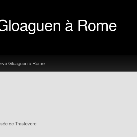
é Gloaguen à Rome
ervé Gloaguen à Rome
ée de Trastevere