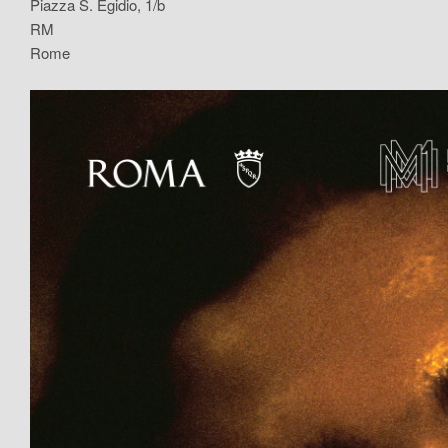
Piazza S. Egidio, 1/b
RM
Rome