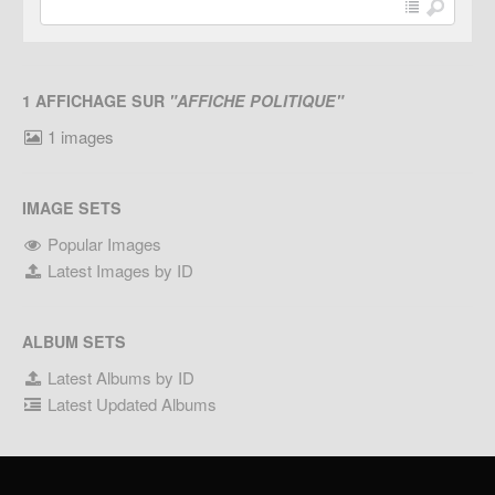
1 AFFICHAGE SUR
"AFFICHE POLITIQUE"
1 images
IMAGE SETS
Popular Images
Latest Images by ID
ALBUM SETS
Latest Albums by ID
Latest Updated Albums