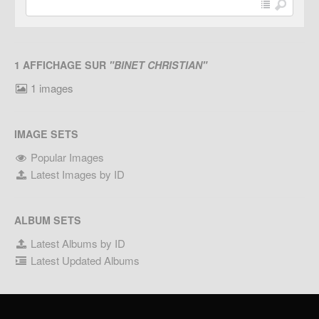
1 AFFICHAGE SUR
"BINET CHRISTIAN"
1 images
IMAGE SETS
Popular Images
Latest Images by ID
ALBUM SETS
Latest Albums by ID
Latest Updated Albums