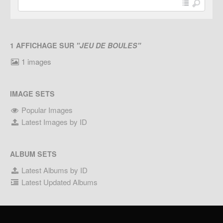
1 AFFICHAGE SUR
"JEU DE BOULES"
1 images
IMAGE SETS
Popular Images
Latest Images by ID
ALBUM SETS
Latest Albums by ID
Latest Updated Albums