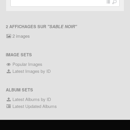
2 AFFICHAGES SUR
"SABLE NOIR"
2 images
IMAGE SETS
Popular Images
Latest Images by ID
ALBUM SETS
Latest Albums by ID
Latest Updated Albums