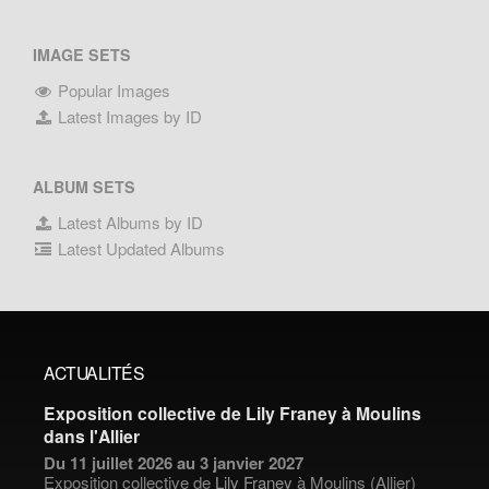
IMAGE SETS
Popular Images
Latest Images by ID
ALBUM SETS
Latest Albums by ID
Latest Updated Albums
ACTUALITÉS
Exposition collective de Lily Franey à Moulins
dans l'Allier
Du 11 juillet 2026 au 3 janvier 2027
Exposition collective de
Lily Franey
à Moulins (Allier)