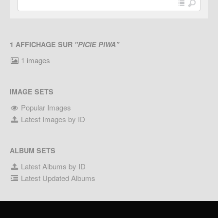
1 AFFICHAGE SUR
"PICIE PIWA"
1 images
IMAGE SETS
Popular Images
Latest Images by ID
ALBUM SETS
Latest Albums by ID
Latest Updated Albums