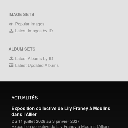
IMAGE SETS
Popular Images
Latest Images by ID
ALBUM SETS
Latest Albums by ID
Latest Updated Albums
ACTUALITÉS
Exposition collective de Lily Franey à Moulins
dans l'Allier
Du 11 juillet 2026 au 3 janvier 2027
Exposition collective de
Lily Franey
à Moulins (Allier)