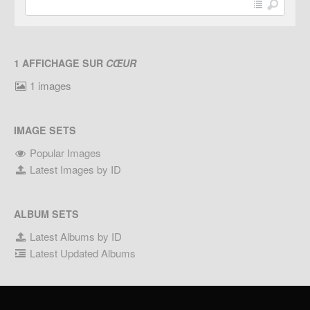
1 AFFICHAGE SUR
CŒUR
1 images
IMAGE SETS
Popular Images
Latest Images by ID
ALBUM SETS
Latest Albums by ID
Latest Updated Albums