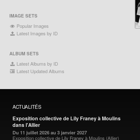
IMAGE SETS
Popular Images
Latest Images by ID
ALBUM SETS
Latest Albums by ID
Latest Updated Albums
ACTUALITÉS
Exposition collective de Lily Franey à Moulins
dans l'Allier
Du 11 juillet 2026 au 3 janvier 2027
Exposition collective de
Lily Franey
à Moulins (Allier)