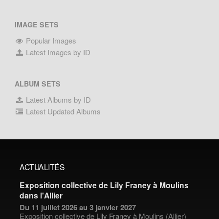
IMAGE SETS
Popular Images
Latest Images by ID
ALBUM SETS
Latest Albums by ID
Latest Updated Albums
ACTUALITÉS
Exposition collective de Lily Franey à Moulins
dans l'Allier
Du 11 juillet 2026 au 3 janvier 2027
Exposition collective de
Lily Franey
à Moulins (Allier)