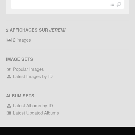
2 AFFICHAGES SUR
JEREMI
2 images
IMAGE SETS
Popular Images
Latest Images by ID
ALBUM SETS
Latest Albums by ID
Latest Updated Albums