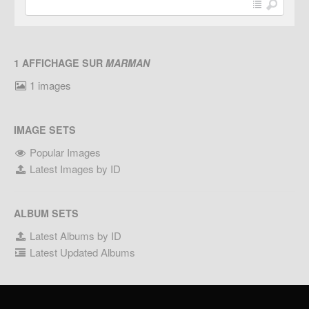
1 AFFICHAGE SUR
MARMAN
1 images
IMAGE SETS
Popular Images
Latest Images by ID
ALBUM SETS
Latest Albums by ID
Latest Updated Albums