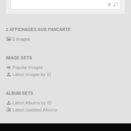
2 AFFICHAGES SUR
PANCARTE
2 images
IMAGE SETS
Popular Images
Latest Images by ID
ALBUM SETS
Latest Albums by ID
Latest Updated Albums