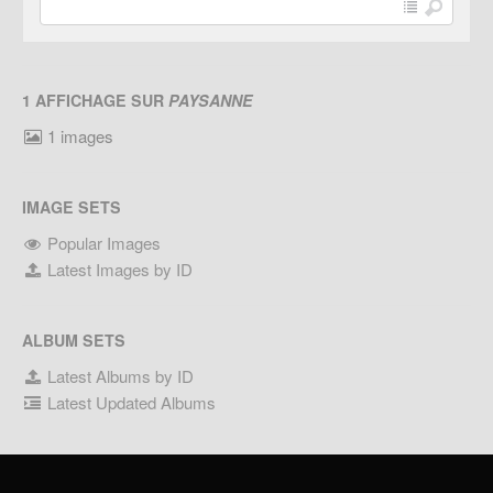
1 AFFICHAGE SUR
PAYSANNE
1 images
IMAGE SETS
Popular Images
Latest Images by ID
ALBUM SETS
Latest Albums by ID
Latest Updated Albums