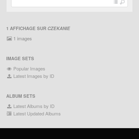
1 AFFICHAGE SUR
CZEKANIE
1 images
IMAGE SETS
Popular Images
Latest Images by ID
ALBUM SETS
Latest Albums by ID
Latest Updated Albums