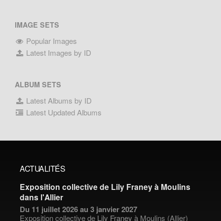
IMAGE SETS
Popular Images
Latest Images by ID
ALBUM SETS
Latest Albums by ID
Latest Updated Albums
ACTUALITÉS
Exposition collective de Lily Franey à Moulins
dans l'Allier
Du 11 juillet 2026 au 3 janvier 2027
Exposition collective de
Lily Franey
à Moulins (Allier)