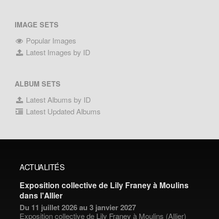
IMAGE SETS
Popular Images
Latest Images by ID
ALBUM SETS
Latest Albums by ID
Latest Updated Albums
ACTUALITÉS
Exposition collective de Lily Franey à Moulins
dans l'Allier
Du 11 juillet 2026 au 3 janvier 2027
Exposition collective de
Lily Franey
à Moulins (Allier)