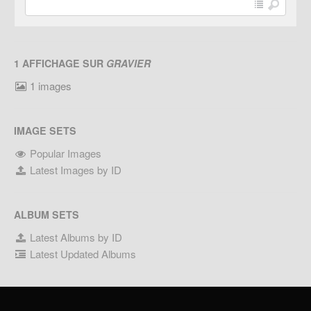
1 AFFICHAGE SUR
GRAVIER
1 images
IMAGE SETS
Popular Images
Latest Images by ID
ALBUM SETS
Latest Albums by ID
Latest Updated Albums