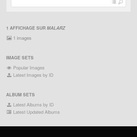
1 AFFICHAGE SUR
MALARZ
1 images
IMAGE SETS
Popular Images
Latest Images by ID
ALBUM SETS
Latest Albums by ID
Latest Updated Albums