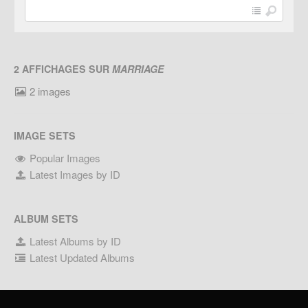
2 AFFICHAGES SUR
MARRIAGE
2 images
IMAGE SETS
Popular Images
Latest Images by ID
ALBUM SETS
Latest Albums by ID
Latest Updated Albums