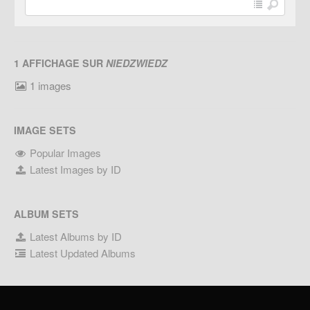
1 AFFICHAGE SUR
NIEDZWIEDZ
1 images
IMAGE SETS
Popular Images
Latest Images by ID
ALBUM SETS
Latest Albums by ID
Latest Updated Albums