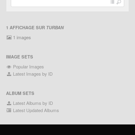
1 AFFICHAGE SUR
TURBAN
1 images
IMAGE SETS
Popular Images
Latest Images by ID
ALBUM SETS
Latest Albums by ID
Latest Updated Albums