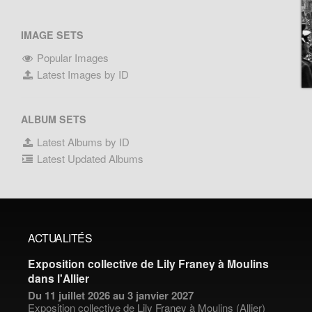
IMAGE SETS
Popular Images
Latest Images by ID
ALBUM SETS
Latest Albums by ID
Latest Updated Albums
ACTUALITÉS
Exposition collective de Lily Franey à Moulins
dans l'Allier
Du 11 juillet 2026 au 3 janvier 2027
Exposition collective de
Lily Franey
à Moulins (Allier)