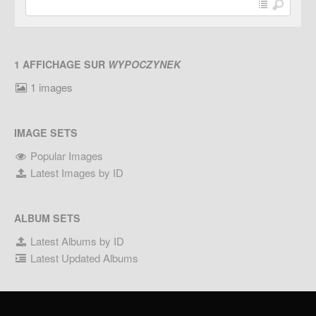
1 AFFICHAGE SUR
WYPOCZYNEK
1 images
IMAGE SETS
Popular Images
Latest Images by ID
ALBUM SETS
Latest Albums by ID
Latest Updated Albums