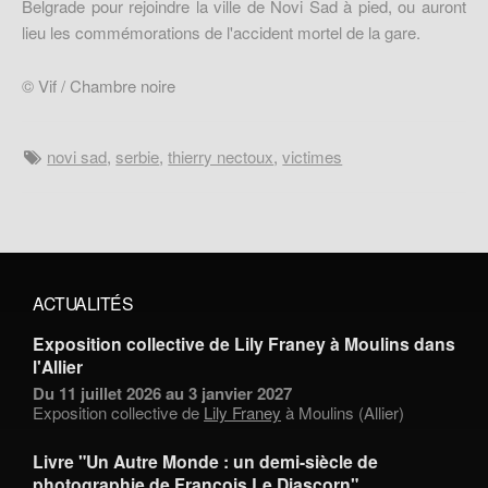
Belgrade pour rejoindre la ville de Novi Sad à pied, ou auront
lieu les commémorations de l'accident mortel de la gare.
© Vif / Chambre noire
novi sad
,
serbie
,
thierry nectoux
,
victimes
ACTUALITÉS
Exposition collective de Lily Franey à Moulins dans
l'Allier
Du 11 juillet 2026 au 3 janvier 2027
Exposition collective de
Lily Franey
à Moulins (Allier)
Livre "Un Autre Monde : un demi-siècle de
photographie de François Le Diascorn"