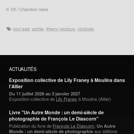
© Vif / Chambre noire
novi sad
,
serbie
,
thierry nectoux
,
victimes
ACTUALITÉS
Exposition collective de Lily Franey à Moulins dans
l'Allier
Du 11 juillet 2026 au 3 janvier 2027
Exposition collective de
Lily Franey
à Moulins (Allier)
Livre "Un Autre Monde : un demi-siècle de
photographie de François Le Diascorn"
Publication du livre de
François Le Diascorn
,
Un Autre
Monde : un demi-siècle de photographie
aux éditions