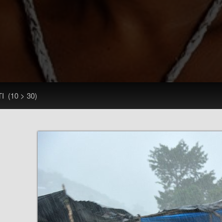
TI
(10 > 30)