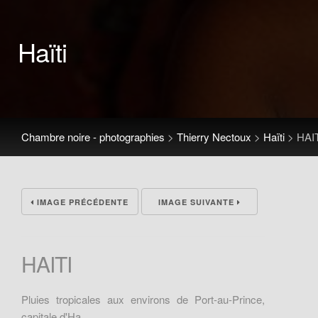
Haïti
Chambre noire - photographies
>
Thierry Nectoux
>
Haïti
>
HAI
IMAGE PRÉCÉDENTE
IMAGE SUIVANTE
HAITI
Pluies tropicales aux environs de Port-au-Prince,
capitale d'Ha