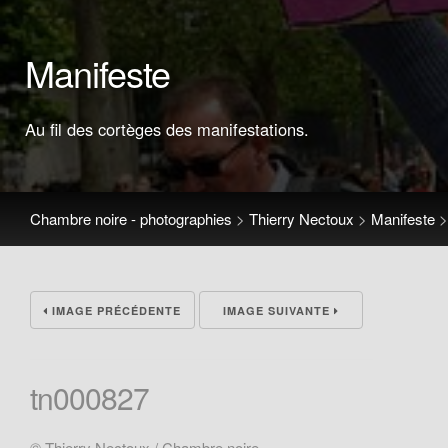
Manifeste
Au fil des cortèges des manifestations.
Chambre noire - photographies
>
Thierry Nectoux
>
Manifeste
IMAGE PRÉCÉDENTE
IMAGE SUIVANTE
tn000827
© Thierry Nectoux / Chambre noire