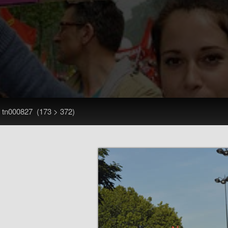
>
tn000827
(173 > 372)