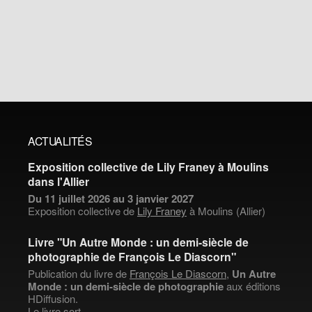
ACTUALITÉS
Exposition collective de Lily Franey à Moulins
dans l'Allier
Du 11 juillet 2026 au 3 janvier 2027
Exposition collective de
Lily Franey
à Moulins (Allier)
Livre "Un Autre Monde : un demi-siècle de
photographie de François Le Diascorn"
Publication du livre de
François Le Diascorn
,
Un Autre
Monde : un demi-siècle de photographie
aux éditions
HDiffusion.
Le livre sort