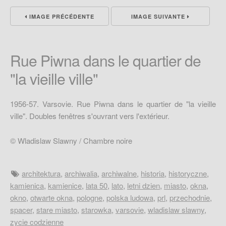
IMAGE PRÉCÉDENTE
IMAGE SUIVANTE
Rue Piwna dans le quartier de
"la vieille ville"
1956-57. Varsovie. Rue Piwna dans le quartier de "la vieille
ville". Doubles fenêtres s'ouvrant vers l'extérieur.
© Wladislaw Slawny / Chambre noire
architektura
,
archiwalia
,
archiwalne
,
historia
,
historyczne
,
kamienica
,
kamienice
,
lata 50
,
lato
,
letni dzien
,
miasto
,
okna
,
okno
,
otwarte okna
,
pologne
,
polska ludowa
,
prl
,
przechodnie
,
spacer
,
stare miasto
,
starowka
,
varsovie
,
wladislaw slawny
,
zycie codzienne