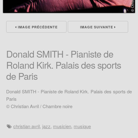
IMAGE PRÉCÉDENTE
IMAGE SUIVANTE
Donald SMITH - Pianiste de
Roland Kirk. Palais des sports
de Paris
Donald SMITH - Pianiste de Roland Kirk. Palais des sports de
Paris
© Christian Avril / Chambre noire
christian avril
,
jazz
,
musicien
,
musique