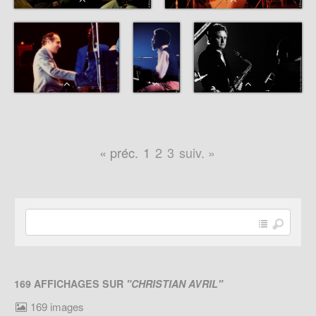
« préc.
1
2
3
suiv. »
169 AFFICHAGES SUR
"CHRISTIAN AVRIL"
169 images