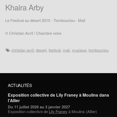
Khaira Arby
Le Festival au désert 2010 - Tombouctou - Mali
© Christian Avril / Chambre noire
christian avril
,
desert
,
festival
,
mali
,
musique
,
tombouctou
ACTUALITÉS
Exposition collective de Lily Franey à Moulins dans
l'Allier
Du 11 juillet 2026 au 3 janvier 2027
Exposition collective de
Lily Franey
à Moulins (Allier)