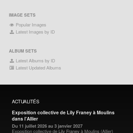
IMAGE SETS
Popular Images
Latest Images by ID
ALBUM SETS
Latest Albums by ID
Latest Updated Albums
ACTUALITÉS
Exposition collective de Lily Franey à Moulins
dans l'Allier
Du 11 juillet 2026 au 3 janvier 2027
Exposition collective de
Lily Franey
à Moulins (Allier)