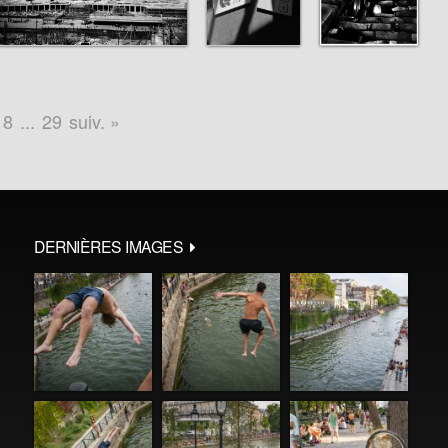
8
...
29
suiv. »
DERNIÈRES IMAGES