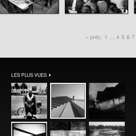
« préc.
1
...
4
5
6
7
LES PLUS VUES