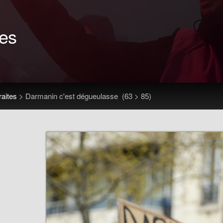
tes
raites
>
Darmanin c'est dégueulasse
(63 > 85)