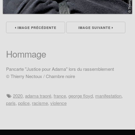
IMAGE PRÉCÉDENTE
IMAGE SUIVANTE
Hommage
Pancarte "Justice pour Adama" lors du rassemblement
© Thierry Nectoux / Chambre noire
2020
,
adama traoré
,
france
,
george floyd
,
manifestation
,
paris
,
police
,
racisme
,
violence