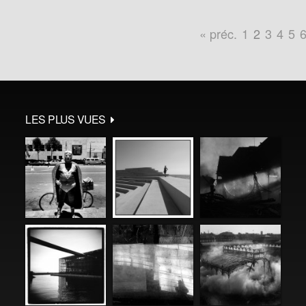
« préc.
1
2
3
4
5
LES PLUS VUES