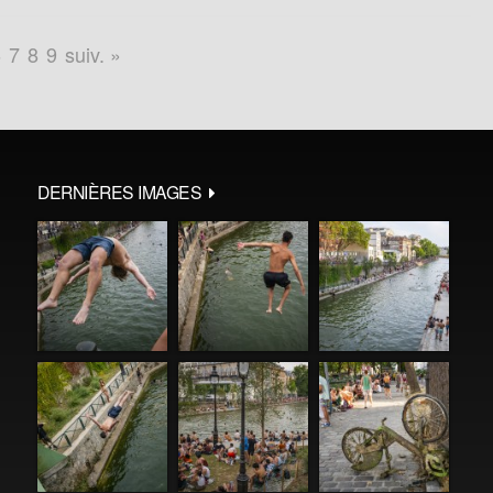
6
7
8
9
suiv. »
DERNIÈRES IMAGES